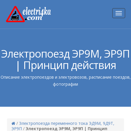
Toggl
naviga
Электропоезд ЭР9М, ЭР9П
| Принцип действия
Описание электропоездов и электровозов, расписание поездов,
фотографии
/
Электропоезда переменного тока ЭД9М, 9Д9Т,
ЭР9П
/
Электропоезд ЭР9М, ЭР9П | Принцип