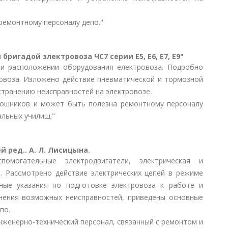
ремонтному персоналу депо."
ригадой электровоза ЧС7 серии Е5, Е6, Е7, Е9"
 и расположении оборудования електровоза. Подробно
ровоза. Изложено действие пневматической и тормозной
странению неисправностей на электровозе.
мошников и может быть полезна ремонтному персоналу
альных училищ."
 ред.. А. Л. Лисицына.
омогательные электродвигатели, электрическая и
. Рассмотрено действие электрических цепей в режиме
ные указания по подготовке электровоза к работе и
нения возможных неисправностей, приведены основные
по.
нженерно-технический персонал, связанный с ремонтом и