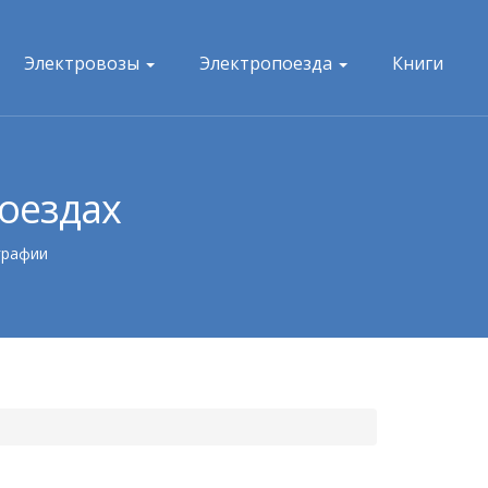
Электровозы
Электропоезда
Книги
поездах
графии