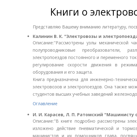
Книги о электров
Представляю Вашему вниманию литературу, пос
Калинин В. К. "Электровозы и электропоезда
Описание:"Рассмотрены узлы механической ча
полупроводниковые преобразователи, ра
электропоездов постоянного и переменного тока
регулирование скорости движения в режим
оборудования и его защита.
Книга предназначена для инженерно-техническ
электровозов и электропоездов. Она также мож
студентов высших учебных заведений железнодо
Оглавление
И. И. Карасев, Л. П. Ратомский "Машинисту 
Описание:"В книге подробно рассмотрены эле
изложено действие пневматической и тормоз
машинистов и их помощников глава, посвящ