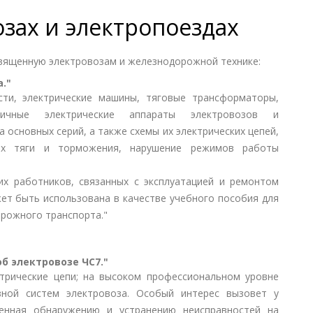
озах и электропоездах
вященную электровозам и железнодорожной технике:
."
сти, электрические машины, тяговые трансформаторы,
зличные электрические аппараты электровозов и
 основных серий, а также схемы их электрических цепей,
ах тяги и торможения, нарушение режимов работы
их работников, связанных с эксплуатацией и ремонтом
ет быть использована в качестве учебного пособия для
рожного транспорта."
об электровозе ЧС7."
ктрические цепи; на высоком профессиональном уровне
ной систем электровоза. Особый интерес вызовет у
енная обнаружению и устранению неисправностей на