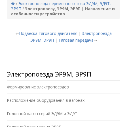
/
Электропоезда переменного тока ЭД9М, 9Д9Т,
ЭР9П
/
Электропоезд ЭР9М, ЭР9П | Назначение и
особенности устройства
⇐
Подвеска тягового двигателя
|
Электропоезда
ЭР9М, ЭР9П
|
Тяговая передача
⇒
Электропоезда ЭР9М, ЭР9П
Формирование электропоездов
Расположение оборудования в вагонах
Головной вагон серий ЭД9М и ЭД9Т
Головной вагон серии ЭР9П