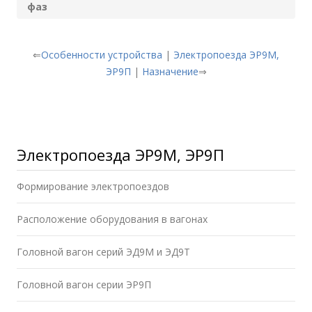
фаз
⇐
Особенности устройства
|
Электропоезда ЭР9М,
ЭР9П
|
Назначение
⇒
Электропоезда ЭР9М, ЭР9П
Формирование электропоездов
Расположение оборудования в вагонах
Головной вагон серий ЭД9М и ЭД9Т
Головной вагон серии ЭР9П