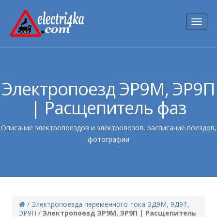
Toggl
naviga
Электропоезд ЭР9М, ЭР9П
| Расщепитель фаз
Описание электропоездов и электровозов, расписание поездов,
фотографии
/
Электропоезда переменного тока ЭД9М, 9Д9Т,
ЭР9П
/
Электропоезд ЭР9М, ЭР9П | Расщепитель