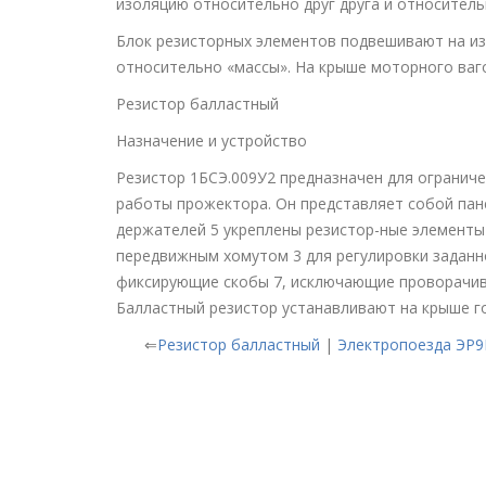
изоляцию относительно друг друга и относитель
Блок резисторных элементов подвешивают на из
относительно «массы». На крыше моторного ваг
Резистор балластный
Назначение и устройство
Резистор 1БСЭ.009У2 предназначен для огранич
работы прожектора. Он представляет собой панел
держателей 5 укреплены резистор-ные элементы 
передвижным хомутом 3 для регулировки заданн
фиксирующие скобы 7, исключающие проворачив
Балластный резистор устанавливают на крыше го
⇐
Резистор балластный
|
Электропоезда ЭР9