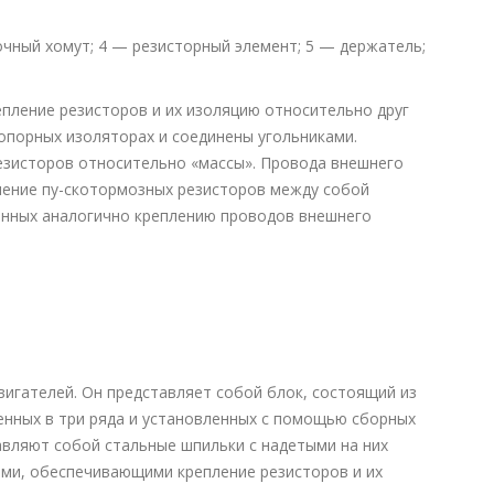
очный хомут; 4 — резисторный элемент; 5 — держатель;
ление резисторов и их изоляцию относительно друг
 опорных изоляторах и соединены угольниками.
зисторов относительно «массы». Провода внешнего
нение пу-скотормозных резисторов между собой
енных аналогично креплению проводов внешнего
вигателей. Он представляет собой блок, состоящий из
енных в три ряда и установленных с помощью сборных
вляют собой стальные шпильки с надетыми на них
и, обеспечивающими крепление резисторов и их