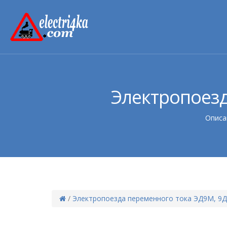
Электропоезд
Описа
/
Электропоезда переменного тока ЭД9М, 9Д