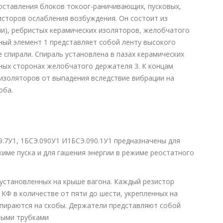
 составления блоков токоог-раничивающих, пусковых,
исторов ослабления возбуждения. Он состоит из
ли), ребристых керамических изоляторов, желобчатого
ный элемент 1 представляет собой ленту высокого
 спирали. Спираль установлена в пазах керамических
ых сторонах желобчатого держателя 3. К концам
 изоляторов от выпадения вследствие вибрации на
оба.
.7У1, 1БСЭ.090У1 И1БСЭ.090.1У1 предназначены для
жиме пуска и для гашения энергии в режиме реостатного
 установленных на крыше вагона. Каждый резистор
 КФ в количестве от пяти до шести, укрепленных на
пираются на скобы. Держатели представляют собой
ными трубками