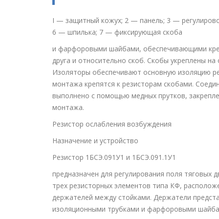
I — защитный кожух; 2 — панель; 3 — регулиров
6 — шпилька; 7 — фиксирующая скоба
и фарфоровыми шайбами, обеспечивающими креп
друга и относительно скоб. Скобы укреплены на
Изоляторы обеспечивают основную изоляцию ре
монтажа крепятся к резисторам скобами. Соеди
выполнено с помощью медных прутков, закрепл
монтажа.
Резистор ослабления возбуждения
Назначение и устройство
Резистор 1БСЭ.091У1 и 1БСЭ.091.1У1
предназначен для регулирования поля тяговых д
трех резисторных элементов типа КФ, располож
держателей между стойками. Держатели предста
изоляционными трубками и фарфоровыми шайбам