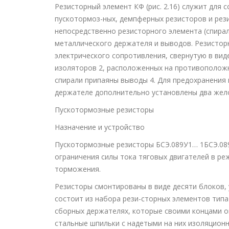
Резисторный элемент КФ (рис. 2.16) служит для
пускотормоз-ных, демпферных резисторов и рез
непосредственно резисторного элемента (спира
металлического держателя и выводов. Резистор
электрического сопротивления, свернутую в виде
изоляторов 2, расположенных на противоположн
спирали припаяны выводы 4. Для предохранения
держателе дополнительно установлены два жел
Пускотормозные резисторы
Назначение и устройство
Пускотормозные резисторы БСЭ.089У1… 1БСЭ.089
ограничения силы тока тяговых двигателей в ре
торможения.
Резисторы смонтированы в виде десяти блоков,
состоит из набора рези-сторных элементов типа
сборных держателях, которые своими концами о
стальные шпильки с надетыми на них изоляцион