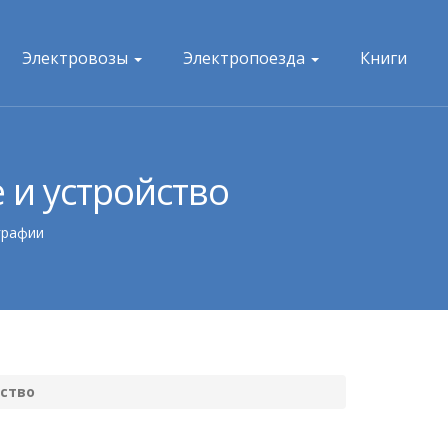
Электровозы
Электропоезда
Книги
 и устройство
графии
йство