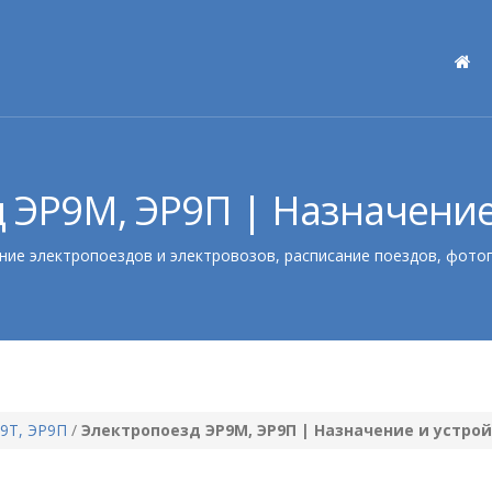
 ЭР9М, ЭР9П | Назначение
ние электропоездов и электровозов, расписание поездов, фото
9Т, ЭР9П
/
Электропоезд ЭР9М, ЭР9П | Назначение и устро