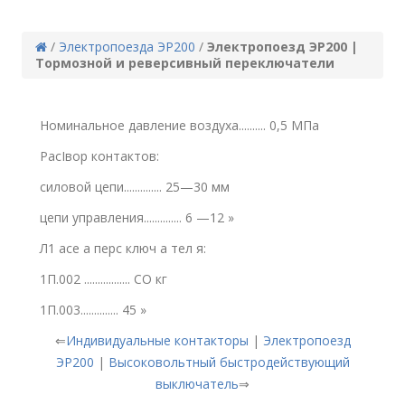
/
Электропоезда ЭР200
/
Электропоезд ЭР200 |
Тормозной и реверсивный переключатели
Номинальное давление воздуха.......... 0,5 МПа
РасIвор контактов:
силовой цепи.............. 25—30 мм
цепи управления.............. 6 —12 »
Л1 асе а перс ключ а тел я:
1П.002 ................. СО кг
1П.003.............. 45 »
⇐
Индивидуальные контакторы
|
Электропоезд
ЭР200
|
Высоковольтный быстродействующий
выключатель
⇒