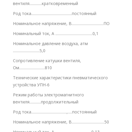
вентиля..............кратковременный
Род тока..............................................постоянный
Номинальное напряжение, В....................................ПО
Номинальный ток, А ..........................................0,1
Номинальное давление воздуха, атм
..............................5,0
Сопротивление катушки вентиля,
Ом.............................810
Технические характеристики пневматического
устройства УПН-6
Режим работы электромагнитного
вентиля.............продолжительный
Род тока........................................,.....постоянный
Номинальное напряжение, В.....................................50
Номинальный ток, А..........................................0,13