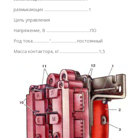
размыкающих ................................................1
Цепь управления
Напряжение, В ...............................................ПО
Род тока.................."............................постоянный
Масса контактора, кг...........................................1,5