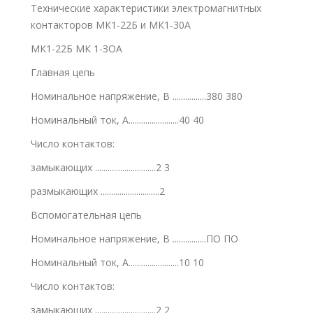
Технические характеристики электромагнитных
контакторов МК1-22Б и МК1-30А
МК1-22Б МК 1-ЗОА
Главная цепь
Номинальное напряжение, В ................380 380
Номинальный ток, А........................40 40
Число контактов:
замыкающих .............................2 3
размыкающих ............................2
Вспомогательная цепь
Номинальное напряжение, В ................ПО ПО
Номинальный ток, А........................10 10
Число контактов:
замыкающих .............................2 2