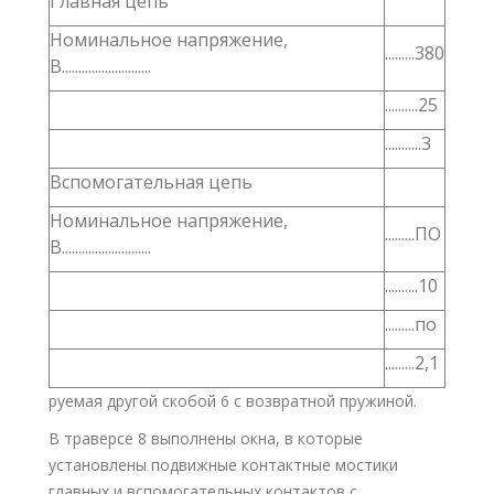
Главная цепь
Номинальное напряжение,
.........380
В...........................
..........25
...........3
Вспомогательная цепь
Номинальное напряжение,
.........ПО
В...........................
..........10
.........по
.........2,1
руемая другой скобой 6 с возвратной пружиной.
В траверсе 8 выполнены окна, в которые
установлены подвижные контактные мостики
главных и вспомогательных контактов с