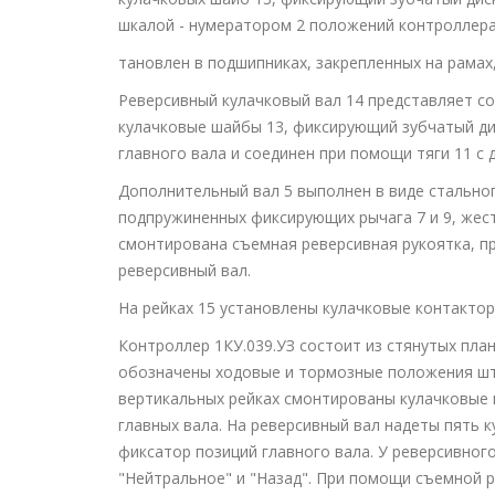
шкалой - нумератором 2 положений контроллера.
тановлен в подшипниках, закрепленных на рамах
Реверсивный кулачковый вал 14 представляет с
кулачковые шайбы 13, фиксирующий зубчатый дис
главного вала и соединен при помощи тяги 11 с
Дополнительный вал 5 выполнен в виде стально
подпружиненных фиксирующих рычага 7 и 9, жес
смонтирована съемная реверсивная рукоятка, п
реверсивный вал.
На рейках 15 установлены кулачковые контакторы
Контроллер 1КУ.039.УЗ состоит из стянутых пла
обозначены ходовые и тормозные положения шту
вертикальных рейках смонтированы кулачковые 
главных вала. На реверсивный вал надеты пять 
фиксатор позиций главного вала. У реверсивног
"Нейтральное" и "Назад". При помощи съемной 