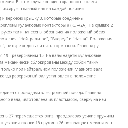
ожении. В этом случае впадина храпового колеса
фиксирует главный вал на каждой позиции.
5) и верхнюю крышку 3, которые соединены
креплены кулачковые контакторы 8 (КЭ-42А). На крышке 2
 рукоятки и нанесены обозначения положений обеих
оложения: "Нейтральное", "Вперед" и "Назад". Положения
е", четыре ходовых и пять тормозных. Главная ру-
я 19 - реверсивным 15. На валы надеты кулачковые
ла механически сблокированы между собой таким
 только при нейтральном положении главного вала.
 когда реверсивный вал установлен в положение
единен с проводами электроцепей поезда. Главная
вного вала, изготовлена из пластмассы, сверху на ней
ржень 27 перемещается вниз, преодолевая усилие пружины
отпускания кнопки 18 пружина 26 возвращает механизм в