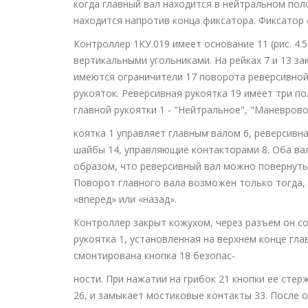
когда главный вал находится в нейтральном пол
находится напротив конца фиксатора. Фиксатор 
Контроллер 1КУ.019 имеет основание 11 (рис. 4.
вертикальными угольниками. На рейках 7 и 13 за
имеются ограничители 17 поворота реверсивной
рукояток. Реверсивная рукоятка 19 имеет три п
главной рукоятки 1 - "Нейтральное", "Маневрово
коятка 1 управляет главным валом 6, реверсивна
шайбы 14, управляющие контакторами 8. Оба ва
образом, что реверсивный вал можно повернуть
Поворот главного вала возможен только тогда,
«вперед» или «назад».
Контроллер закрыт кожухом, через разъем он со
рукоятка 1, установленная на верхнем конце гла
смонтирована кнопка 18 безопас-
ности. При нажатии на грибок 21 кнопки ее сте
26, и замыкает мостиковые контакты 33. После 