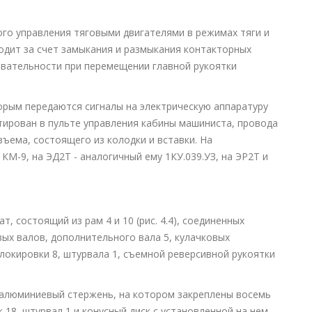
го управления тяговыми двигателями в режимах тяги и
одит за счет замыкания и размыкания контакторных
вательности при перемещении главной рукоятки
орым передаются сигналы на электрическую аппаратуру
ирован в пульте управления кабины машиниста, провода
ъема, состоящего из колодки и вставки. На
М-9, на ЭД2Т - аналогичный ему 1КУ.039.УЗ, на ЭР2Т и
, состоящий из рам 4 и 10 (рис. 4.4), соединенных
вых валов, дополнительного вала 5, кулачковых
блокировки 8, штурвала 1, съемной реверсивной рукоятки
 алюминиевый стержень, на котором закреплены восемь
18, штурвал 1 и конусный диск с установленной на нем