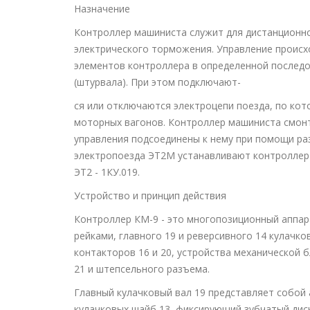
Назначение
Контроллер машиниста служит для дистанционно
электрического торможения. Управление происх
элементов контроллера в определенной последо
(штурвала). При этом подключают-
ся или отключаются электроцепи поезда, по кот
моторных вагонов. Контроллер машиниста смонт
управления подсоединены к нему при помощи раз
электропоезда ЭТ2М устанавливают контроллер К
ЭТ2 - 1КУ.019.
Устройство и принцип действия
Контроллер КМ-9 - это многопозиционный аппарат
рейками, главного 19 и реверсивного 14 кулачко
контакторов 16 и 20, устройства механической 
21 и штепсельного разъема.
Главный кулачковый вал 19 представляет собой
кулачковых шайб 13, фиксирующий зубчатый диск 