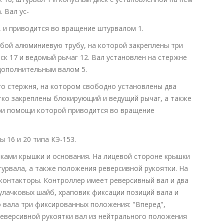
 Вал ус-
, и приводится во вращение штурвалом 1.
обой алюминиевую трубу, на которой закреплены три
к 17 и ведомый рычаг 12. Вал установлен на стержне
 дополнительным валом 5.
го стержня, на котором свободно установлены два
тко закреплены блокирующий и ведущий рычаг, а также
ри помощи которой приводится во вращение
 16 и 20 типа КЭ-153.
нками крышки и основания. На лицевой стороне крышки
рвала, а также положения реверсивной рукоятки. На
контакторы. Контроллер имеет реверсивный вал и два
кулачковых шайб, храповик фиксации позиций вала и
о вала три фиксированных положения: "Вперед",
реверсивной рукоятки вал из нейтрального положения