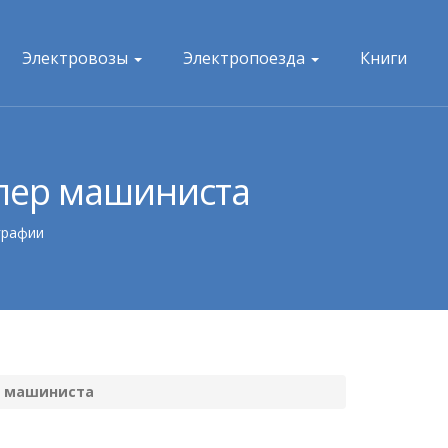
Электровозы
Электропоезда
Книги
ллер машиниста
графии
ер машиниста