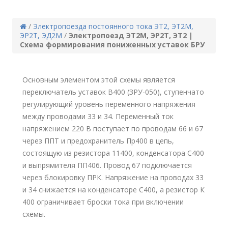
/
Электропоезда постоянного тока ЭТ2, ЭТ2М,
ЭР2Т, ЭД2М
/
Электропоезд ЭТ2М, ЭР2Т, ЭТ2 |
Схема формирования пониженных уставок БРУ
Основным элементом этой схемы является
переключатель уставок В400 (ЗРУ-050), ступенчато
регулирующий уровень переменного напряжения
между проводами 33 и 34. Переменный ток
напряжением 220 В поступает по проводам 66 и 67
через ППТ и предохранитель Пр400 в цепь,
состоящую из резистора 11400, конденсатора С400
и выпрямителя ПП406. Провод 67 подключается
через блокировку ПРК. Напряжение на проводах 33
и 34 снижается на конденсаторе С400, а резистор К
400 ограничивает броски тока при включении
схемы.