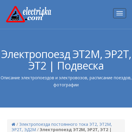
Toggl
naviga
Электропоезд ЭТ2М, ЭР2Т,
ЭТ2 | Подвеска
Описание электропоездов и электровозов, расписание поездов,
фотографии
/
Электропоезда постоянного тока ЭТ2, ЭТ2М,
ЭР2Т, ЭД2М
/
Электропоезд ЭТ2М, ЭР2Т, ЭТ2 |