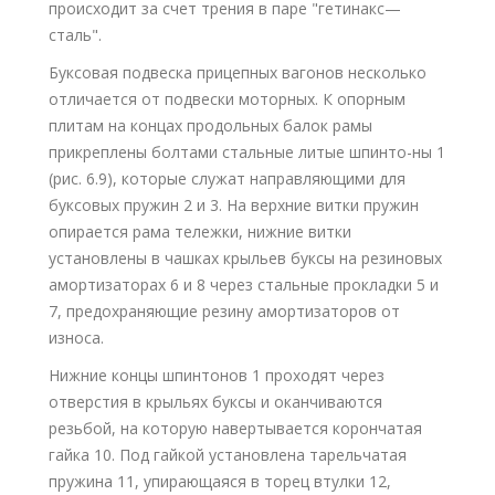
происходит за счет трения в паре "гетинакс—
сталь".
Буксовая подвеска прицепных вагонов несколько
отличается от подвески моторных. К опорным
плитам на концах продольных балок рамы
прикреплены болтами стальные литые шпинто-ны 1
(рис. 6.9), которые служат направляющими для
буксовых пружин 2 и 3. На верхние витки пружин
опирается рама тележки, нижние витки
установлены в чашках крыльев буксы на резиновых
амортизаторах 6 и 8 через стальные прокладки 5 и
7, предохраняющие резину амортизаторов от
износа.
Нижние концы шпинтонов 1 проходят через
отверстия в крыльях буксы и оканчиваются
резьбой, на которую навертывается корончатая
гайка 10. Под гайкой установлена тарельчатая
пружина 11, упирающаяся в торец втулки 12,