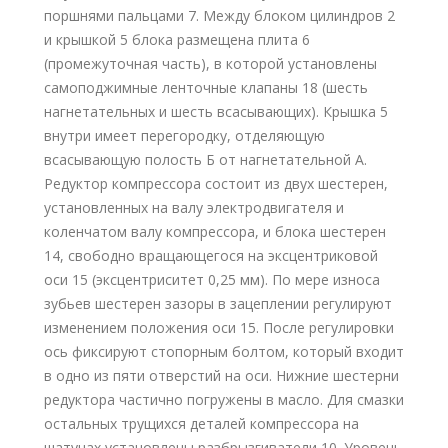
поршнями пальцами 7. Между блоком цилиндров 2
и крышкой 5 блока размещена плита 6
(промежуточная часть), в которой установлены
самоподжимные ленточные клапаны 18 (шесть
нагнетательных и шесть всасывающих). Крышка 5
внутри имеет перегородку, отделяющую
всасывающую полость Б от нагнетательной А.
Редуктор компрессора состоит из двух шестерен,
установленных на валу электродвигателя и
коленчатом валу компрессора, и блока шестерен
14, свободно вращающегося на эксцентриковой
оси 15 (эксцентриситет 0,25 мм). По мере износа
зубьев шестерен зазоры в зацеплении регулируют
изменением положения оси 15. После регулировки
ось фиксируют стопорным болтом, который входит
в одно из пяти отверстий на оси. Нижние шестерни
редуктора частично погружены в масло. Для смазки
остальных трущихся деталей компрессора на
шатунах установлены разбрызгиватели 10. Уровень