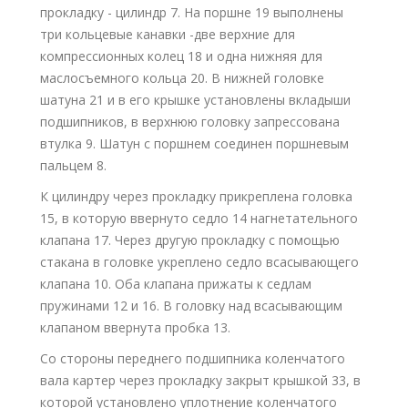
прокладку - цилиндр 7. На поршне 19 выполнены
три кольцевые канавки -две верхние для
компрессионных колец 18 и одна нижняя для
маслосъемного кольца 20. В нижней головке
шатуна 21 и в его крышке установлены вкладыши
подшипников, в верхнюю головку запрессована
втулка 9. Шатун с поршнем соединен поршневым
пальцем 8.
К цилиндру через прокладку прикреплена головка
15, в которую ввернуто седло 14 нагнетательного
клапана 17. Через другую прокладку с помощью
стакана в головке укреплено седло всасывающего
клапана 10. Оба клапана прижаты к седлам
пружинами 12 и 16. В головку над всасывающим
клапаном ввернута пробка 13.
Со стороны переднего подшипника коленчатого
вала картер через прокладку закрыт крышкой 33, в
которой установлено уплотнение коленчатого