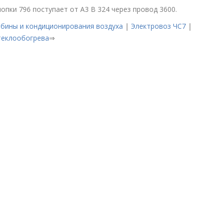
опки 796 поступает от A3 В 324 через провод 3600.
абины и кондиционирования воздуха
|
Электровоз ЧС7
|
теклообогрева
⇒