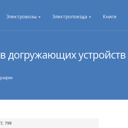
Электровозы
Электропоезда
Книги
ов догружающих устройств
графии
, 798