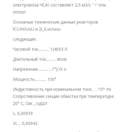
электровоза ЧСА\ составляет 2,5 м3/с. ' •' огм
vmnsn
Основные технические данные реакторов
lCLVH/UoU и 2i_iLvn/uou
следующие:
Часовой ток............ 1)40X3 Л
Длительный ток........... япов
Напряжение............ , Г°}-!У л
Мощность............. 150°
Индуктивность при номинальном токе. . . ^Л^ mi
Сопротивление секции обмотки при температуре
20° С, Ом: , одШ1
I,. 0,00939
III..... 0,00942