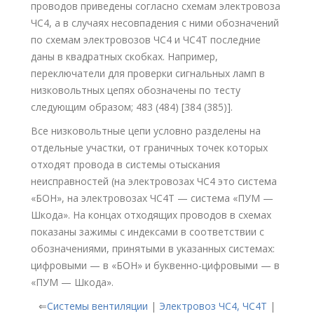
проводов приведены согласно схемам электровоза
ЧС4, а в случаях несовпадения с ними обозначений
по схемам электровозов ЧС4 и ЧС4Т последние
даны в квадратных скобках. Например,
переключатели для проверки сигнальных ламп в
низковольтных цепях обозначены по тесту
следующим образом; 483 (484) [384 (385)].
Все низковольтные цепи условно разделены на
отдельные участки, от граничных точек которых
отходят провода в системы отыскания
неисправностей (на электровозах ЧС4 это система
«БОН», на электровозах ЧС4Т — система «ПУМ —
Шкода». На концах отходящих проводов в схемах
показаны зажимы с индексами в соответствии с
обозначениями, принятыми в указанных системах:
цифровыми — в «БОН» и буквенно-цифровыми — в
«ПУМ — Шкода».
⇐
Системы вентиляции
|
Электровоз ЧС4, ЧС4Т
|