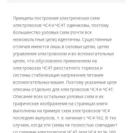
Принципы построения электрических схем
электровозов ЧС4 и ЧС4Т одинаковы, поэтому
большинство узловых схем (почти все
низковольтные цепи) идентичны. Существенные
отличия имеются лишь в силовых цепях, цепях
управления электровозом и во вспомогательных
цепях, что обусловлено применением на
электровозах ЧС4Т-реостатного тормоза и
системы стабилизации напряжения питания
вспомогательных машин. Поэтому указанные цепи
описаны отдельно для электровозов ЧС4 и ЧС4Т.
Описание всех остальных узловых схем и их
графические изображения на страницах книги
выполнены на примере схем электровозов ЧС4
последних выпусков, т. е. начиная с ЧС4-162. В тех
случаях, когда эти схемы не полностью совпадают
со схемами электровозов ЧС4Т (или ЧС4 до № 160