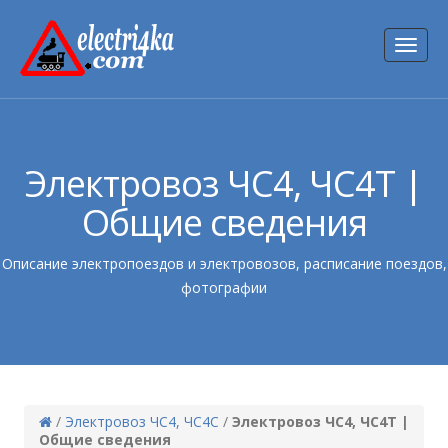
Toggl
naviga
Электровоз ЧС4, ЧС4Т |
Общие сведения
Описание электропоездов и электровозов, расписание поездов,
фотографии
/
Электровоз ЧС4, ЧС4С
/
Электровоз ЧС4, ЧС4Т |
Общие сведения