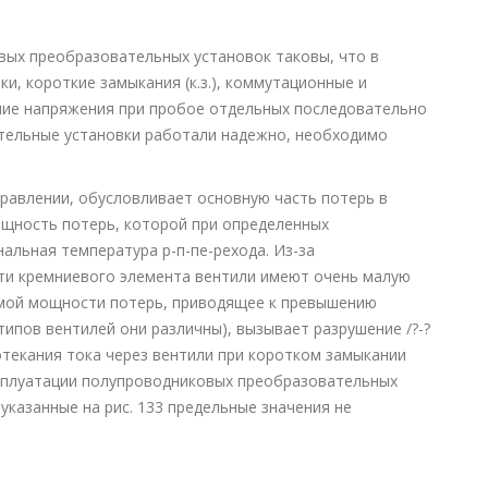
ых преобразовательных установок таковы, что в
ки, короткие замыкания (к.з.), коммутационные и
ние напряжения при пробое отдельных последовательно
тельные установки работали надежно, необходимо
равлении, обусловливает основную часть потерь в
ощность потерь, которой при определенных
альная температура р-п-пе-рехода. Из-за
ти кремниевого элемента вентили имеют очень малую
имой мощности потерь, приводящее к превышению
типов вентилей они различны), вызывает разрушение /?-?
ротекания тока через вентили при коротком замыкании
ксплуатации полупроводниковых преобразовательных
указанные на рис. 133 предельные значения не