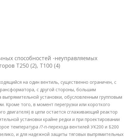
очных способностей -неуправляемых
оров Т250 (2), Т100 (4)
ходящийся на один вентиль, существенно ограничен, с
трансформатора, с другой стороны, большим
а выпрямительной установки, обусловленным групповым
и. Кроме того, в момент перегрузки или короткого
ого двигателя) в цепи остается сглаживающий реактор
мительной установки крайне редки и при проектировании
орое температура /?-п-перехода вентилей УК200 и Б200
 велико, и для надежной защиты тяговых выпрямительных