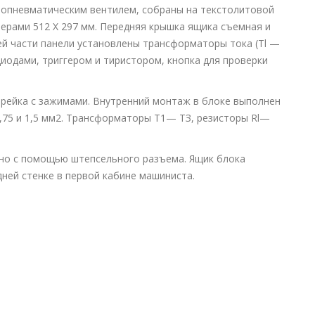
ропневматическим вентилем, собраны на текстолитовой
ерами 512 X 297 мм. Передняя крышка ящика съемная и
ей части панели установлены трансформаторы тока (Tl —
диодами, триггером и тиристором, кнопка для проверки
 рейка с зажимами. Внутренний монтаж в блоке выполнен
75 и 1,5 мм2. Трансформаторы Т1— ТЗ, резисторы Rl—
ено с помощью штепсельного разъема. Ящик блока
ней стенке в первой кабине машиниста.