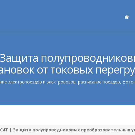
| Защита полупроводнико
ановок от токовых перегр
ние электропоездов и электровозов, расписание поездов, фото
ЧС4Т | Защита полупроводниковых преобразовательных у