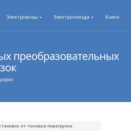
Электровозы
Электропоезда
Книги
вых преобразовательных
узок
графии
становок от токовых перегрузок