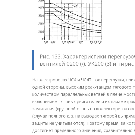
Рис. 133. Характеристики перегруз
вентилей 0200 (/), УК200 (3) и тирист
На электровозах ЧС4 и ЧС4Т ток перегрузки, при
одной стороны, высоким реак-танцем тягового 
количеством параллельных ветвей в плече мост
включением тяговых двигателей и их параметрам
замыкания (круговой огонь на коллекторе тягов
(случаи полного к. з. на выводах тяговой выпря
защиты не учитываются). Поэтому время, за кот
достигнет предельного значения, сравнительно