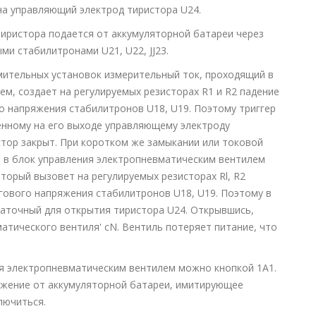
на управляющий электрод тиристора U24.
тиристора подается от аккумуляторной батареи через
ми стабилитронами U21, U22, JJ23.
ительных установок измерительный ток, проходящий в
м, создает на регулируемых резисторах R1 и R2 падение
о напряжения стабилитронов U18, U19. Поэтому триггер
ченному на его выходе управляющему электроду
истор закрыт. При коротком же замыкании или токовой
е в блок управления электропневматическим вентилем
орый вызовет на регулируемых резисторах Rl, R2
гового напряжения стабилитронов U18, U19. Поэтому в
таточный для открытия тиристора U24. Открывшись,
матического вентиля' cN. Вентиль потеряет питание, что
я электропневматическим вентилем можно кнопкой 1А1.
ряжение от аккумуляторной батареи, имитирующее
лючиться.