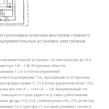
электропневматическим вентилем главного
выпрямительных установок электровоза
в выпрямительной установке. На электровозах до ЧС4-
орматора 145—148. Вторичные обмотки
ажимам 1-2 и 3-4 блока управления
вляются резервными. Ток, проходящий по вторичным
нсформаторами Tl, Т2 в блоке управления (блок 150).
ьных мостов Ul — U4 и U5 — U8. Выпрямленный ток
с помощью которых задается уставка срабатывания.
ьные диоды U13, U14, стабилитроны U18, U19, резистор
ажимы 3 и 9 триггера Y1, который усиливает сигнал и