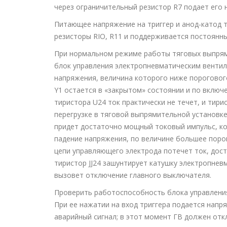
через ограничительный резистор R7 подает его 
Питающее напряжение на триггер и анод-катод 
резисторы RIO, R11 и поддерживается постоянны
При нормальном режиме работы тяговых выпрям
блок управления электропневматическим вентиле
напряжения, величина которого ниже пороговог
Y1 остается в «закрытом» состоянии и по вклю
тиристора U24 ток практически не течет, и тир
перегрузке в тяговой выпрямительной установк
придет достаточно мощный токовый импульс, кот
падение напряжения, по величине большее поро
цепи управляющего электрода потечет ток, дос
тиристор JJ24 зашунтирует катушку электропнев
вызовет отключение главного выключателя.
Проверить работоспособность блока управлени
При ее нажатии на вход триггера подается нап
аварийный сигнал; в этот момент ГВ должен отк