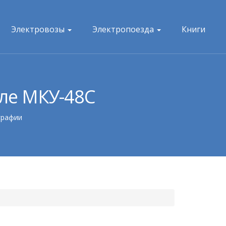
Электровозы
Электропоезда
Книги
еле МКУ-48С
графии