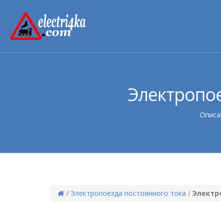
Электропое
Описа
/
Электропоезда постоянного тока
/
Электр