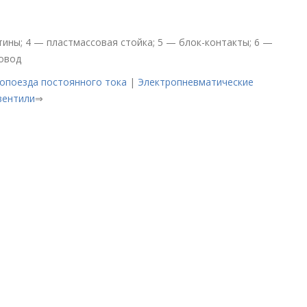
тины; 4 — пластмассовая стойка; 5 — блок-контакты; 6 —
овод
опоезда постоянного тока
|
Электропневматические
вентили
⇒