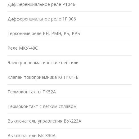
Дифференциальное реле Р104Б
Дифференциальное реле 1Р.006
Герконные реле РН, РМН, РБ, РРБ
Реле МКУ-48С
Электропневматические вентили
Клапан токоприемника КЛП101-Б
Термоконтакты ТК52А
Термоконтакт с легким сплавом
Выключатель управления ВУ-223А
Выключатель ВК-330А