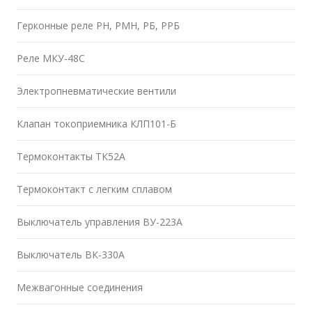
Герконные реле РН, РМН, РБ, РРБ
Реле МКУ-48С
Электропневматические вентили
Клапан токоприемника КЛП101-Б
Термоконтакты ТК52А
Термоконтакт с легким сплавом
Выключатель управления ВУ-223А
Выключатель ВК-330А
Межвагонные соединения