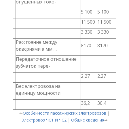
опущенных токо-
5 100
5 100
11 500
11 500
3 330
3 330
Расстоянне между
8170
8170
оквсрнями а мм …
Передаточное отношение
зубчаток пере-
2,27
2.27
Вес электровоза на
единицу мощности
36,2
30,4
⇐
Особенности пассажирских электровозов
|
Электровоз ЧС1 И ЧС2
|
Общие сведения
⇒