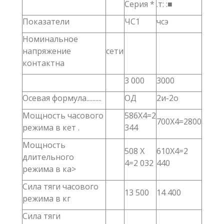
Серия *
.т: :■
Показатели
ЧС1
чсэ
Номинальное
напряжение
сети
контактна
3 000
3000
Осевая формула..........
ОД
2и-2о
Мощность часового
586X4=2
700X4=2800
режима в кет .
344
Мощность
508 X
610X4=2
длительного
4=2 032
440
режима в ка>
Сила тяги часового
13 500
14 400
режима в кг
Сила тяги