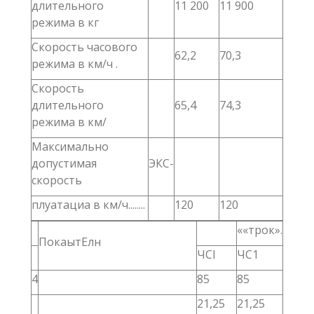
длительного
11 200
11 900
режима в кг
Скорость часового
62,2
70,3
режима в км/ч .
Скорость
длительного
65,4
74,3
режима в км/
Максимально
допустимая
ЭКС-
скорость
плуатациа в км/ч........
120
120
««трок».
ПокаытЕлн
ЧСІ
ЧС1
4
85
85
21,25
21,25