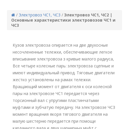
/
Электровоз ЧС1, ЧС3
/
Электровоз ЧС1, ЧС2 |
Основные характеристики электровозов ЧС1 и
ЧС3
Кузов электровоза опирается на две двухосные
несочлененные тележки, обеспечивающие легкое
вписывание электровоза з кривые малого радиуса,
Все четыре колесные парь: электровоза сцепные и
имеют индивидуальный привод. Тяговые двигатели
жестко установлены на рамах тележки.
Вращающий момент от двигателя к оси колесной
пары на электровозе ЧС1 передается через
торсионный вал с упругими пластинчатыми
муфтами и зубчатую передачу. На электровозе ЧСЗ
момент вращения якоря тягового двигателя на
малую шестерню передается при помощи
карданного вала и двух шарнирных муфт с